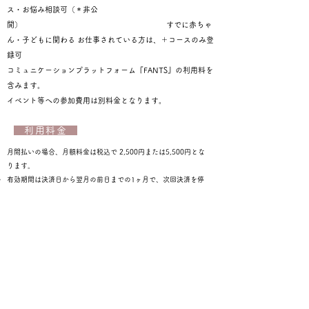
ス・お悩み相談可（＊非公
開） すでに赤ちゃ
ん・子どもに関わる お仕事されている方は、＋コースのみ登
録可
コミュニケーションプラットフォーム『FANTS』の利用料を
含みます。
イベント等への参加費用は別料金となります。
利用料金
​月間払いの場合、月額料金は税込で 2,500円または5,500円とな
ります。
有効期間は決済日から翌月の前日までの1ヶ月で、次回決済を停
止しない場合は自動で更新されます。
（例）初回の決済が9月27日の場合は10月26日までご利用可能
で、10月27日に自動で更新されます。
決済方法
クレジットカード
​※入会にてお支払い頂く会費は、一ヶ月分をご利用時に徴収す
る前払い制となります。